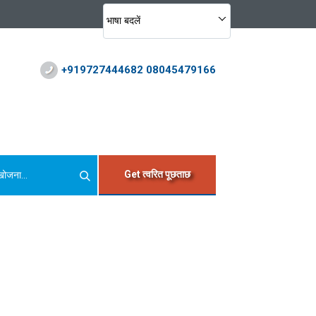
भाषा बदलें
+919727444682 08045479166
Get त्वरित पूछताछ